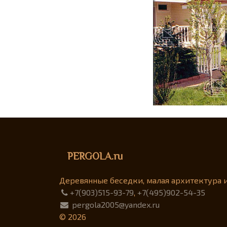
PERGOLA.ru
Деревянные беседки, малая архитектура 
+7(903)515-93-79
,
+7(495)902-54-35
pergola2005@yandex.ru
© 2026